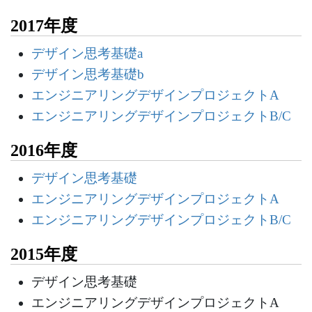
2017年度
デザイン思考基礎a
デザイン思考基礎b
エンジニアリングデザインプロジェクトA
エンジニアリングデザインプロジェクトB/C
2016年度
デザイン思考基礎
エンジニアリングデザインプロジェクトA
エンジニアリングデザインプロジェクトB/C
2015年度
デザイン思考基礎
エンジニアリングデザインプロジェクトA